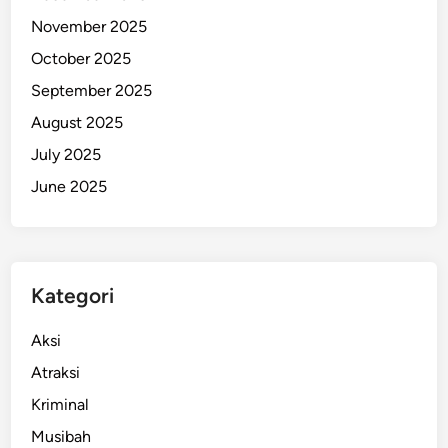
d
November 2025
a
October 2025
l
September 2025
d
i
August 2025
P
July 2025
a
June 2025
p
u
a
P
e
Kategori
g
u
Aksi
n
Atraksi
u
Kriminal
n
g
Musibah