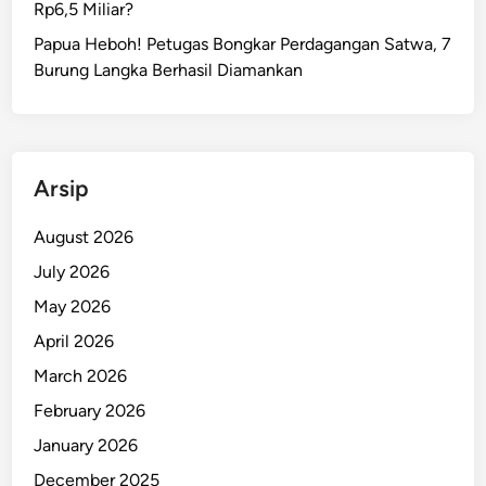
Rp6,5 Miliar?
U
D
Papua Heboh! Petugas Bongkar Perdagangan Satwa, 7
S
Burung Langka Berhasil Diamankan
i
a
p
k
Arsip
a
n
August 2026
G
July 2026
e
n
May 2026
e
April 2026
r
March 2026
a
s
February 2026
i
January 2026
A
December 2025
n