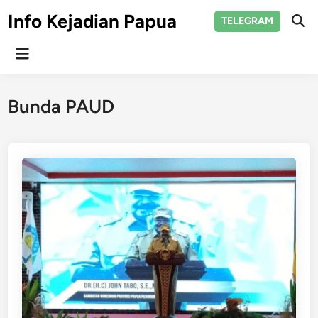
Skip
Info Kejadian Papua
TELEGRAM
to
Ope
Sear
content
Main
Menu
Bunda PAUD