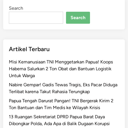
n
Search
u
r
Search
T
a
b
o
Artikel Terbaru
M
i
Misi Kemanusiaan TNI Menggetarkan Papua! Koops
n
Habema Salurkan 2 Ton Obat dan Bantuan Logistik
t
Untuk Warga
a
B
Nabire Gempar! Gadis Tewas Tragis, Eks Pacar Diduga
u
Terlibat karena Takut Rahasia Terungkap
n
Papua Tengah Darurat Pangan! TNI Bergerak Kirim 2
d
Ton Bantuan dan Tim Medis ke Wilayah Krisis
a
13 Ruangan Sekretariat DPRD Papua Barat Daya
P
Dibongkar Polda, Ada Apa di Balik Dugaan Korupsi
A