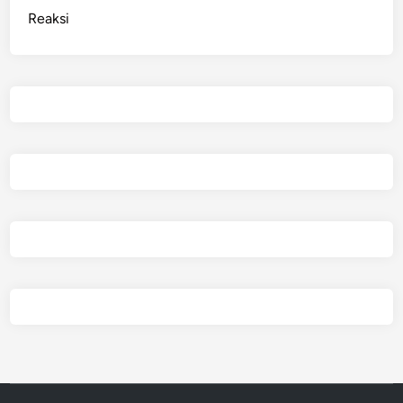
a
Reaksi
n