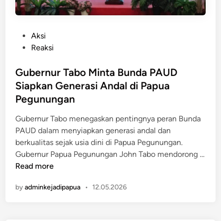
P
Aksi
o
Reaksi
s
t
Gubernur Tabo Minta Bunda PAUD
e
Siapkan Generasi Andal di Papua
d
Pegunungan
i
n
Gubernur Tabo menegaskan pentingnya peran Bunda
PAUD dalam menyiapkan generasi andal dan
berkualitas sejak usia dini di Papua Pegunungan.
Gubernur Papua Pegunungan John Tabo mendorong …
G
Read more
u
by
adminkejadipapua
•
12.05.2026
b
e
r