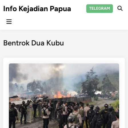
Skip
Info Kejadian Papua
TELEGRAM
to
Ope
Sear
content
Main
Menu
Bentrok Dua Kubu