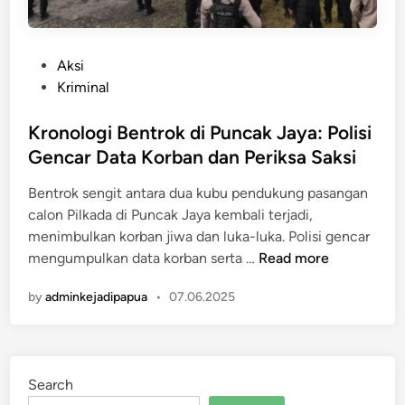
P
Aksi
o
Kriminal
s
t
Kronologi Bentrok di Puncak Jaya: Polisi
e
Gencar Data Korban dan Periksa Saksi
d
Bentrok sengit antara dua kubu pendukung pasangan
i
calon Pilkada di Puncak Jaya kembali terjadi,
n
menimbulkan korban jiwa dan luka-luka. Polisi gencar
K
mengumpulkan data korban serta …
Read more
r
by
adminkejadipapua
•
07.06.2025
o
n
o
l
Search
o