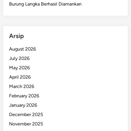
u
Burung Langka Berhasil Diamankan
a
U
s
a
Arsip
i
M
August 2026
i
July 2026
n
t
May 2026
a
April 2026
S
March 2026
e
n
February 2026
y
January 2026
u
December 2025
m
W
November 2025
a