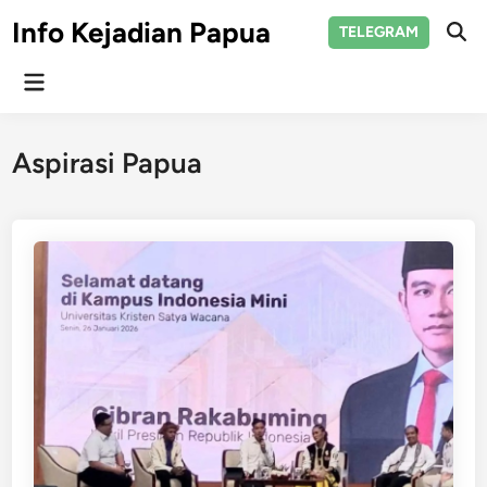
Skip
Info Kejadian Papua
TELEGRAM
to
Ope
Sear
content
Main
Menu
Aspirasi Papua