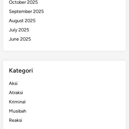
October 2025
p
September 2025
r
e
August 2025
s
July 2025
G
June 2025
i
b
r
a
n
Kategori
Aksi
Atraksi
Kriminal
Musibah
Reaksi