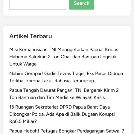
w
Search
a
U
K
S
Artikel Terbaru
W
T
Misi Kemanusiaan TNI Menggetarkan Papua! Koops
i
Habema Salurkan 2 Ton Obat dan Bantuan Logistik
t
Untuk Warga
i
p
Nabire Gempar! Gadis Tewas Tragis, Eks Pacar Diduga
P
Terlibat karena Takut Rahasia Terungkap
e
Papua Tengah Darurat Pangan! TNI Bergerak Kirim 2
s
Ton Bantuan dan Tim Medis ke Wilayah Krisis
a
13 Ruangan Sekretariat DPRD Papua Barat Daya
n
Dibongkar Polda, Ada Apa di Balik Dugaan Korupsi
P
Rp6,5 Miliar?
a
p
Papua Heboh! Petugas Bongkar Perdagangan Satwa, 7