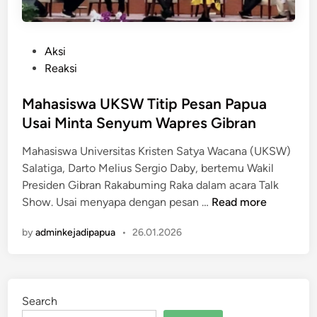
P
Aksi
o
Reaksi
s
t
Mahasiswa UKSW Titip Pesan Papua
e
Usai Minta Senyum Wapres Gibran
d
Mahasiswa Universitas Kristen Satya Wacana (UKSW)
i
Salatiga, Darto Melius Sergio Daby, bertemu Wakil
n
Presiden Gibran Rakabuming Raka dalam acara Talk
M
Show. Usai menyapa dengan pesan …
Read more
a
by
adminkejadipapua
•
26.01.2026
h
a
s
i
Search
s