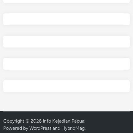
Copyright © 2026
Info Kejadian Papua
.
Powered by
WordPress
and
HybridMag
.