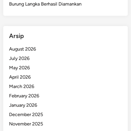
a
Burung Langka Berhasil Diamankan
p
u
a
S
Arsip
e
r
August 2026
u
July 2026
k
a
May 2026
n
April 2026
P
March 2026
e
s
February 2026
a
January 2026
n
December 2025
D
a
November 2025
m