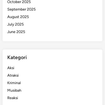
October 2025
a
September 2025
i
U
August 2025
n
July 2025
t
June 2025
u
k
I
n
d
Kategori
o
n
Aksi
e
Atraksi
s
Kriminal
i
a
Musibah
Reaksi