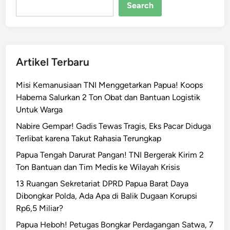
n
Search
g
A
k
s
Artikel Terbaru
i
M
Misi Kemanusiaan TNI Menggetarkan Papua! Koops
e
Habema Salurkan 2 Ton Obat dan Bantuan Logistik
l
Untuk Warga
u
a
Nabire Gempar! Gadis Tewas Tragis, Eks Pacar Diduga
s
Terlibat karena Takut Rahasia Terungkap
,
Papua Tengah Darurat Pangan! TNI Bergerak Kirim 2
T
Ton Bantuan dan Tim Medis ke Wilayah Krisis
o
13 Ruangan Sekretariat DPRD Papua Barat Daya
k
Dibongkar Polda, Ada Apa di Balik Dugaan Korupsi
o
Rp6,5 Miliar?
h
P
Papua Heboh! Petugas Bongkar Perdagangan Satwa, 7