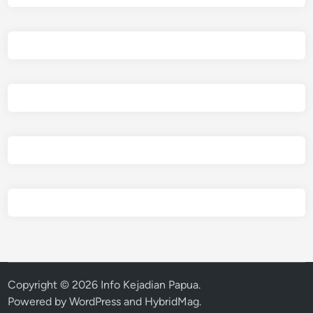
Copyright © 2026
Info Kejadian Papua
.
Powered by
WordPress
and
HybridMag
.