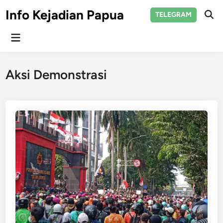
Skip
Info Kejadian Papua
TELEGRAM
to
Ope
Sear
content
Main
Menu
Aksi Demonstrasi