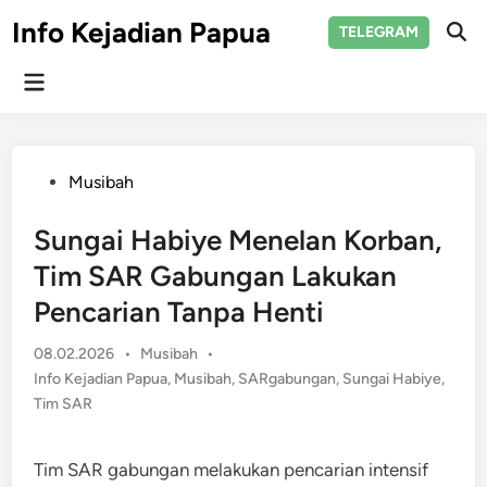
Skip
Info Kejadian Papua
TELEGRAM
to
Ope
Sear
content
Main
Menu
Posted
Musibah
in
Sungai Habiye Menelan Korban,
Tim SAR Gabungan Lakukan
Pencarian Tanpa Henti
Posted
08.02.2026
•
Musibah
•
in
Info Kejadian Papua
,
Musibah
,
SARgabungan
,
Sungai Habiye
,
Tim SAR
Tim SAR gabungan melakukan pencarian intensif