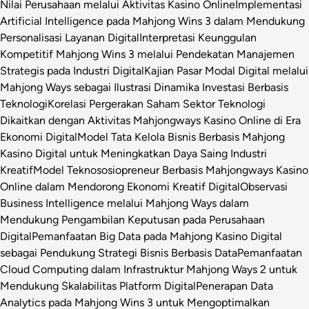
Nilai Perusahaan melalui Aktivitas Kasino Online
Implementasi
Artificial Intelligence pada Mahjong Wins 3 dalam Mendukung
Personalisasi Layanan Digital
Interpretasi Keunggulan
Kompetitif Mahjong Wins 3 melalui Pendekatan Manajemen
Strategis pada Industri Digital
Kajian Pasar Modal Digital melalui
Mahjong Ways sebagai Ilustrasi Dinamika Investasi Berbasis
Teknologi
Korelasi Pergerakan Saham Sektor Teknologi
Dikaitkan dengan Aktivitas Mahjongways Kasino Online di Era
Ekonomi Digital
Model Tata Kelola Bisnis Berbasis Mahjong
Kasino Digital untuk Meningkatkan Daya Saing Industri
Kreatif
Model Teknososiopreneur Berbasis Mahjongways Kasino
Online dalam Mendorong Ekonomi Kreatif Digital
Observasi
Business Intelligence melalui Mahjong Ways dalam
Mendukung Pengambilan Keputusan pada Perusahaan
Digital
Pemanfaatan Big Data pada Mahjong Kasino Digital
sebagai Pendukung Strategi Bisnis Berbasis Data
Pemanfaatan
Cloud Computing dalam Infrastruktur Mahjong Ways 2 untuk
Mendukung Skalabilitas Platform Digital
Penerapan Data
Analytics pada Mahjong Wins 3 untuk Mengoptimalkan