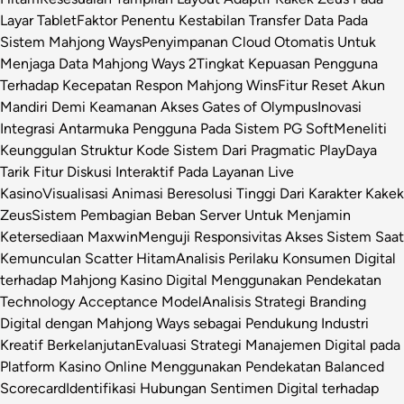
Layar Tablet
Faktor Penentu Kestabilan Transfer Data Pada
Sistem Mahjong Ways
Penyimpanan Cloud Otomatis Untuk
Menjaga Data Mahjong Ways 2
Tingkat Kepuasan Pengguna
Terhadap Kecepatan Respon Mahjong Wins
Fitur Reset Akun
Mandiri Demi Keamanan Akses Gates of Olympus
Inovasi
Integrasi Antarmuka Pengguna Pada Sistem PG Soft
Meneliti
Keunggulan Struktur Kode Sistem Dari Pragmatic Play
Daya
Tarik Fitur Diskusi Interaktif Pada Layanan Live
Kasino
Visualisasi Animasi Beresolusi Tinggi Dari Karakter Kakek
Zeus
Sistem Pembagian Beban Server Untuk Menjamin
Ketersediaan Maxwin
Menguji Responsivitas Akses Sistem Saat
Kemunculan Scatter Hitam
Analisis Perilaku Konsumen Digital
terhadap Mahjong Kasino Digital Menggunakan Pendekatan
Technology Acceptance Model
Analisis Strategi Branding
Digital dengan Mahjong Ways sebagai Pendukung Industri
Kreatif Berkelanjutan
Evaluasi Strategi Manajemen Digital pada
Platform Kasino Online Menggunakan Pendekatan Balanced
Scorecard
Identifikasi Hubungan Sentimen Digital terhadap