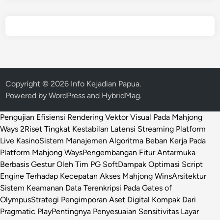
Copyright © 2026
Info Kejadian Papua
.
Powered by
WordPress
and
HybridMag
.
Pengujian Efisiensi Rendering Vektor Visual Pada Mahjong
Ways 2
Riset Tingkat Kestabilan Latensi Streaming Platform
Live Kasino
Sistem Manajemen Algoritma Beban Kerja Pada
Platform Mahjong Ways
Pengembangan Fitur Antarmuka
Berbasis Gestur Oleh Tim PG Soft
Dampak Optimasi Script
Engine Terhadap Kecepatan Akses Mahjong Wins
Arsitektur
Sistem Keamanan Data Terenkripsi Pada Gates of
Olympus
Strategi Pengimporan Aset Digital Kompak Dari
Pragmatic Play
Pentingnya Penyesuaian Sensitivitas Layar