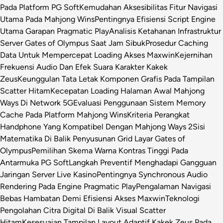
Pada Platform PG Soft
Kemudahan Aksesibilitas Fitur Navigasi
Utama Pada Mahjong Wins
Pentingnya Efisiensi Script Engine
Utama Garapan Pragmatic Play
Analisis Ketahanan Infrastruktur
Server Gates of Olympus Saat Jam Sibuk
Prosedur Caching
Data Untuk Mempercepat Loading Akses Maxwin
Kejernihan
Frekuensi Audio Dan Efek Suara Karakter Kakek
Zeus
Keunggulan Tata Letak Komponen Grafis Pada Tampilan
Scatter Hitam
Kecepatan Loading Halaman Awal Mahjong
Ways Di Network 5G
Evaluasi Penggunaan Sistem Memory
Cache Pada Platform Mahjong Wins
Kriteria Perangkat
Handphone Yang Kompatibel Dengan Mahjong Ways 2
Sisi
Matematika Di Balik Penyusunan Grid Layar Gates of
Olympus
Pemilihan Skema Warna Kontras Tinggi Pada
Antarmuka PG Soft
Langkah Preventif Menghadapi Gangguan
Jaringan Server Live Kasino
Pentingnya Synchronous Audio
Rendering Pada Engine Pragmatic Play
Pengalaman Navigasi
Bebas Hambatan Demi Efisiensi Akses Maxwin
Teknologi
Pengolahan Citra Digital Di Balik Visual Scatter
Hitam
Kesesuaian Tampilan Layout Adaptif Kakek Zeus Pada