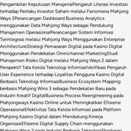
Pengambilan Keputusan Manajerial
Pengaruh Literasi Investasi
terhadap Perilaku Investor Saham melalui Fenomena Mahjong
Ways 2
Perancangan Dashboard Business Analytics
menggunakan Data Mahjong Ways sebagai Pendukung
Manajemen Operasional
Perancangan Sistem Informasi
Terintegrasi melalui Mahjong Ways Menggunakan Enterprise
Architecture
Strategi Pemasaran Digital pada Kasino Digital
Menggunakan Pendekatan Omnichannel Marketing
Studi
Manajemen Risiko Digital melalui Mahjong Ways 2 dalam
Perspektif Tata Kelola Teknologi Informasi
Verifikasi Pengaruh
User Experience terhadap Loyalitas Pengguna Kasino Digital
Berbasis Teknologi Informasi
Business Ecosystem Mapping
berbasis Mahjong Wins 3 sebagai Pendekatan Baru pada
Industri Kreatif Digital
Business Process Reengineering pada
Mahjongways Kasino Online untuk Meningkatkan Efisiensi
Operasional
Efektivitas Tata Kelola Informasi pada Platform
Mahjong Kasino Digital dalam Mendukung Kinerja
Organisasi
Efisiensi Digital Supply Chain menggunakan
Mahjong Ways 2 pada Industri Berbasis Teknologi
Eksplorasi