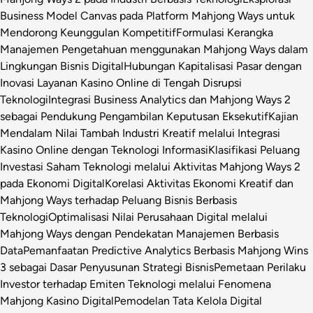
Business Model Canvas pada Platform Mahjong Ways untuk
Mendorong Keunggulan Kompetitif
Formulasi Kerangka
Manajemen Pengetahuan menggunakan Mahjong Ways dalam
Lingkungan Bisnis Digital
Hubungan Kapitalisasi Pasar dengan
Inovasi Layanan Kasino Online di Tengah Disrupsi
Teknologi
Integrasi Business Analytics dan Mahjong Ways 2
sebagai Pendukung Pengambilan Keputusan Eksekutif
Kajian
Mendalam Nilai Tambah Industri Kreatif melalui Integrasi
Kasino Online dengan Teknologi Informasi
Klasifikasi Peluang
Investasi Saham Teknologi melalui Aktivitas Mahjong Ways 2
pada Ekonomi Digital
Korelasi Aktivitas Ekonomi Kreatif dan
Mahjong Ways terhadap Peluang Bisnis Berbasis
Teknologi
Optimalisasi Nilai Perusahaan Digital melalui
Mahjong Ways dengan Pendekatan Manajemen Berbasis
Data
Pemanfaatan Predictive Analytics Berbasis Mahjong Wins
3 sebagai Dasar Penyusunan Strategi Bisnis
Pemetaan Perilaku
Investor terhadap Emiten Teknologi melalui Fenomena
Mahjong Kasino Digital
Pemodelan Tata Kelola Digital