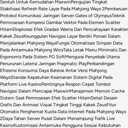
Sentuh Untuk Kemudahan Maxwin
Pengujian Tingkat
Stabilisasi Refresh Rate Layar Pada Mahjong Ways 2
Pembaruan
Protokol Komunikasi Jaringan Server Gates of Olympus
Teknik
Pemrosesan Kompresi Gambar Vektor Pada Elemen Scatter
Hitam
Eksplorasi Efek Gradasi Warna Dan Pencahayaan Karakter
Kakek Zeus
Keunggulan Navigasi Layar Berdiri Ponsel Dalam
Menjalankan Mahjong Ways
Fungsi Otomatisasi Simpan Data
Pada Antarmuka Mahjong Wins
Tata Letak Menu Minimalis Dan
Ergonomis Pada Sistem PG Soft
Mengurai Penyebab Utama
Penurunan Latensi Jaringan Pragmatic Play
Perbandingan
Efisiensi Konsumsi Daya Baterai Antar Versi Mahjong
Ways
Standar Kepatuhan Keamanan Sistem Digital Pada
Platform Live Kasino
Pentingnya Respon Cepat Tombol
Navigasi Dalam Mencapai Maxwin
Manajemen Memori Cache
Sistem Saat Pemrosesan Efek Scatter Hitam
Detail Desain
Grafis Dan Animasi Visual Tingkat Tinggi Kakek Zeus
Fitur
Otomatis Penghemat Kuota Data Internet Pada Mahjong Ways
2
Daya Tahan Server Pusat Dalam Menampung Trafik Live
Kasino
Kustomisasi Antarmuka Pengguna Sesuai Kebutuhan