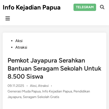
Skip
Info Kejadian Papua
TELEGRAM
to
Ope
Sear
content
Main
Menu
Posted
Aksi
in
Atraksi
Pemkot Jayapura Serahkan
Bantuan Seragam Sekolah Untuk
8.500 Siswa
Posted
09.11.2025
•
Aksi
,
Atraksi
•
in
Generasi Muda Papua
,
Info Kejadian Papua
,
Pendidikan
Jayapura
,
Seragam Sekolah Gratis