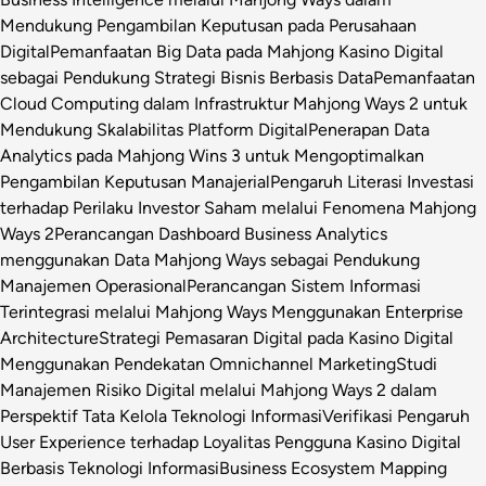
Mendukung Pengambilan Keputusan pada Perusahaan
Digital
Pemanfaatan Big Data pada Mahjong Kasino Digital
sebagai Pendukung Strategi Bisnis Berbasis Data
Pemanfaatan
Cloud Computing dalam Infrastruktur Mahjong Ways 2 untuk
Mendukung Skalabilitas Platform Digital
Penerapan Data
Analytics pada Mahjong Wins 3 untuk Mengoptimalkan
Pengambilan Keputusan Manajerial
Pengaruh Literasi Investasi
terhadap Perilaku Investor Saham melalui Fenomena Mahjong
Ways 2
Perancangan Dashboard Business Analytics
menggunakan Data Mahjong Ways sebagai Pendukung
Manajemen Operasional
Perancangan Sistem Informasi
Terintegrasi melalui Mahjong Ways Menggunakan Enterprise
Architecture
Strategi Pemasaran Digital pada Kasino Digital
Menggunakan Pendekatan Omnichannel Marketing
Studi
Manajemen Risiko Digital melalui Mahjong Ways 2 dalam
Perspektif Tata Kelola Teknologi Informasi
Verifikasi Pengaruh
User Experience terhadap Loyalitas Pengguna Kasino Digital
Berbasis Teknologi Informasi
Business Ecosystem Mapping