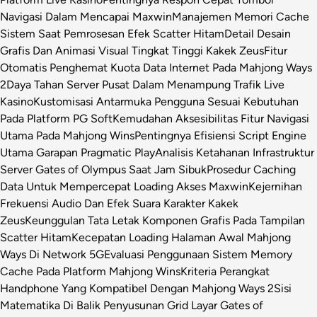
Navigasi Dalam Mencapai Maxwin
Manajemen Memori Cache
Sistem Saat Pemrosesan Efek Scatter Hitam
Detail Desain
Grafis Dan Animasi Visual Tingkat Tinggi Kakek Zeus
Fitur
Otomatis Penghemat Kuota Data Internet Pada Mahjong Ways
2
Daya Tahan Server Pusat Dalam Menampung Trafik Live
Kasino
Kustomisasi Antarmuka Pengguna Sesuai Kebutuhan
Pada Platform PG Soft
Kemudahan Aksesibilitas Fitur Navigasi
Utama Pada Mahjong Wins
Pentingnya Efisiensi Script Engine
Utama Garapan Pragmatic Play
Analisis Ketahanan Infrastruktur
Server Gates of Olympus Saat Jam Sibuk
Prosedur Caching
Data Untuk Mempercepat Loading Akses Maxwin
Kejernihan
Frekuensi Audio Dan Efek Suara Karakter Kakek
Zeus
Keunggulan Tata Letak Komponen Grafis Pada Tampilan
Scatter Hitam
Kecepatan Loading Halaman Awal Mahjong
Ways Di Network 5G
Evaluasi Penggunaan Sistem Memory
Cache Pada Platform Mahjong Wins
Kriteria Perangkat
Handphone Yang Kompatibel Dengan Mahjong Ways 2
Sisi
Matematika Di Balik Penyusunan Grid Layar Gates of