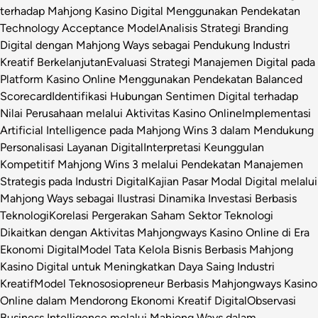
terhadap Mahjong Kasino Digital Menggunakan Pendekatan
Technology Acceptance Model
Analisis Strategi Branding
Digital dengan Mahjong Ways sebagai Pendukung Industri
Kreatif Berkelanjutan
Evaluasi Strategi Manajemen Digital pada
Platform Kasino Online Menggunakan Pendekatan Balanced
Scorecard
Identifikasi Hubungan Sentimen Digital terhadap
Nilai Perusahaan melalui Aktivitas Kasino Online
Implementasi
Artificial Intelligence pada Mahjong Wins 3 dalam Mendukung
Personalisasi Layanan Digital
Interpretasi Keunggulan
Kompetitif Mahjong Wins 3 melalui Pendekatan Manajemen
Strategis pada Industri Digital
Kajian Pasar Modal Digital melalui
Mahjong Ways sebagai Ilustrasi Dinamika Investasi Berbasis
Teknologi
Korelasi Pergerakan Saham Sektor Teknologi
Dikaitkan dengan Aktivitas Mahjongways Kasino Online di Era
Ekonomi Digital
Model Tata Kelola Bisnis Berbasis Mahjong
Kasino Digital untuk Meningkatkan Daya Saing Industri
Kreatif
Model Teknososiopreneur Berbasis Mahjongways Kasino
Online dalam Mendorong Ekonomi Kreatif Digital
Observasi
Business Intelligence melalui Mahjong Ways dalam