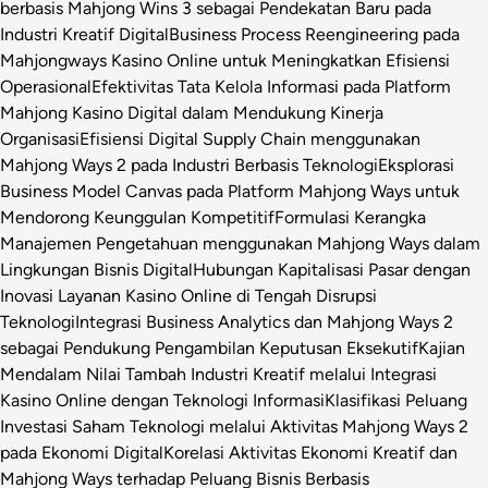
berbasis Mahjong Wins 3 sebagai Pendekatan Baru pada
Industri Kreatif Digital
Business Process Reengineering pada
Mahjongways Kasino Online untuk Meningkatkan Efisiensi
Operasional
Efektivitas Tata Kelola Informasi pada Platform
Mahjong Kasino Digital dalam Mendukung Kinerja
Organisasi
Efisiensi Digital Supply Chain menggunakan
Mahjong Ways 2 pada Industri Berbasis Teknologi
Eksplorasi
Business Model Canvas pada Platform Mahjong Ways untuk
Mendorong Keunggulan Kompetitif
Formulasi Kerangka
Manajemen Pengetahuan menggunakan Mahjong Ways dalam
Lingkungan Bisnis Digital
Hubungan Kapitalisasi Pasar dengan
Inovasi Layanan Kasino Online di Tengah Disrupsi
Teknologi
Integrasi Business Analytics dan Mahjong Ways 2
sebagai Pendukung Pengambilan Keputusan Eksekutif
Kajian
Mendalam Nilai Tambah Industri Kreatif melalui Integrasi
Kasino Online dengan Teknologi Informasi
Klasifikasi Peluang
Investasi Saham Teknologi melalui Aktivitas Mahjong Ways 2
pada Ekonomi Digital
Korelasi Aktivitas Ekonomi Kreatif dan
Mahjong Ways terhadap Peluang Bisnis Berbasis