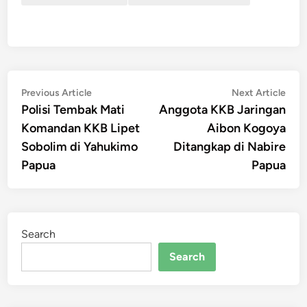
Post
Previous
Nex
Previous Article
Next Article
article:
artic
Polisi Tembak Mati
Anggota KKB Jaringan
navigation
Komandan KKB Lipet
Aibon Kogoya
Sobolim di Yahukimo
Ditangkap di Nabire
Papua
Papua
Search
Search