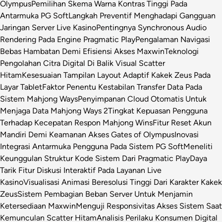
Olympus
Pemilihan Skema Warna Kontras Tinggi Pada
Antarmuka PG Soft
Langkah Preventif Menghadapi Gangguan
Jaringan Server Live Kasino
Pentingnya Synchronous Audio
Rendering Pada Engine Pragmatic Play
Pengalaman Navigasi
Bebas Hambatan Demi Efisiensi Akses Maxwin
Teknologi
Pengolahan Citra Digital Di Balik Visual Scatter
Hitam
Kesesuaian Tampilan Layout Adaptif Kakek Zeus Pada
Layar Tablet
Faktor Penentu Kestabilan Transfer Data Pada
Sistem Mahjong Ways
Penyimpanan Cloud Otomatis Untuk
Menjaga Data Mahjong Ways 2
Tingkat Kepuasan Pengguna
Terhadap Kecepatan Respon Mahjong Wins
Fitur Reset Akun
Mandiri Demi Keamanan Akses Gates of Olympus
Inovasi
Integrasi Antarmuka Pengguna Pada Sistem PG Soft
Meneliti
Keunggulan Struktur Kode Sistem Dari Pragmatic Play
Daya
Tarik Fitur Diskusi Interaktif Pada Layanan Live
Kasino
Visualisasi Animasi Beresolusi Tinggi Dari Karakter Kakek
Zeus
Sistem Pembagian Beban Server Untuk Menjamin
Ketersediaan Maxwin
Menguji Responsivitas Akses Sistem Saat
Kemunculan Scatter Hitam
Analisis Perilaku Konsumen Digital