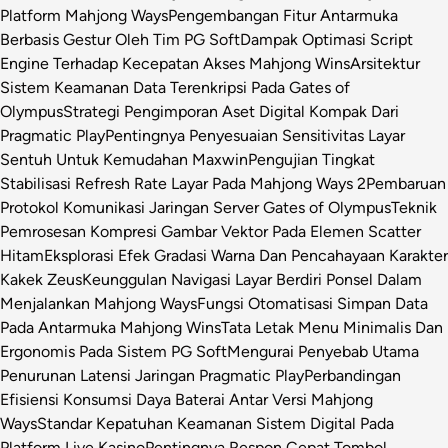
Platform Mahjong Ways
Pengembangan Fitur Antarmuka
Berbasis Gestur Oleh Tim PG Soft
Dampak Optimasi Script
Engine Terhadap Kecepatan Akses Mahjong Wins
Arsitektur
Sistem Keamanan Data Terenkripsi Pada Gates of
Olympus
Strategi Pengimporan Aset Digital Kompak Dari
Pragmatic Play
Pentingnya Penyesuaian Sensitivitas Layar
Sentuh Untuk Kemudahan Maxwin
Pengujian Tingkat
Stabilisasi Refresh Rate Layar Pada Mahjong Ways 2
Pembaruan
Protokol Komunikasi Jaringan Server Gates of Olympus
Teknik
Pemrosesan Kompresi Gambar Vektor Pada Elemen Scatter
Hitam
Eksplorasi Efek Gradasi Warna Dan Pencahayaan Karakter
Kakek Zeus
Keunggulan Navigasi Layar Berdiri Ponsel Dalam
Menjalankan Mahjong Ways
Fungsi Otomatisasi Simpan Data
Pada Antarmuka Mahjong Wins
Tata Letak Menu Minimalis Dan
Ergonomis Pada Sistem PG Soft
Mengurai Penyebab Utama
Penurunan Latensi Jaringan Pragmatic Play
Perbandingan
Efisiensi Konsumsi Daya Baterai Antar Versi Mahjong
Ways
Standar Kepatuhan Keamanan Sistem Digital Pada
Platform Live Kasino
Pentingnya Respon Cepat Tombol