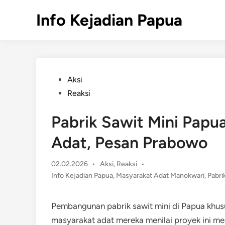
Skip
Info Kejadian Papua
to
content
Posted
Aksi
in
Reaksi
Pabrik Sawit Mini Papu
Adat, Pesan Prabowo
Posted
02.02.2026
•
Aksi
,
Reaksi
•
in
Info Kejadian Papua
,
Masyarakat Adat Manokwari
,
Pabri
Pembangunan pabrik sawit mini di Papua khu
masyarakat adat mereka menilai proyek ini m