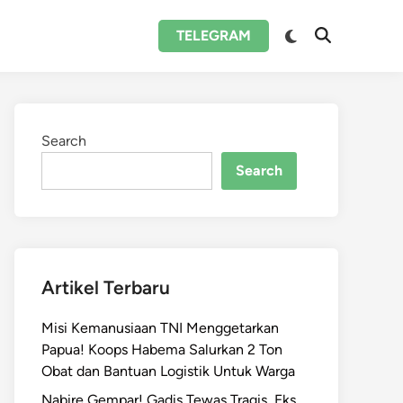
Switch
TELEGRAM
Open
to
Search
dark
mode
Search
Search
Artikel Terbaru
Misi Kemanusiaan TNI Menggetarkan
Papua! Koops Habema Salurkan 2 Ton
Obat dan Bantuan Logistik Untuk Warga
Nabire Gempar! Gadis Tewas Tragis, Eks