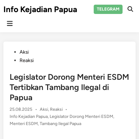
Skip
Info Kejadian Papua
TELEGRAM
to
Ope
Sear
content
Main
Menu
Posted
Aksi
in
Reaksi
Legislator Dorong Menteri ESDM
Tertibkan Tambang Ilegal di
Papua
Posted
25.08.2025
•
Aksi
,
Reaksi
•
in
Info Kejadian Papua
,
Legislator Dorong Menteri ESDM
,
Menteri ESDM
,
Tambang Ilegal Papua