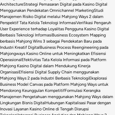
Architecture
Strategi Pemasaran Digital pada Kasino Digital
Menggunakan Pendekatan Omnichannel Marketing
Studi
Manajemen Risiko Digital melalui Mahjong Ways 2 dalam
Perspektif Tata Kelola Teknologi Informasi
Verifikasi Pengaruh
User Experience terhadap Loyalitas Pengguna Kasino Digital
Berbasis Teknologi Informasi
Business Ecosystem Mapping
berbasis Mahjong Wins 3 sebagai Pendekatan Baru pada
Industri Kreatif Digital
Business Process Reengineering pada
Mahjongways Kasino Online untuk Meningkatkan Efisiensi
Operasional
Efektivitas Tata Kelola Informasi pada Platform
Mahjong Kasino Digital dalam Mendukung Kinerja
Organisasi
Efisiensi Digital Supply Chain menggunakan
Mahjong Ways 2 pada Industri Berbasis Teknologi
Eksplorasi
Business Model Canvas pada Platform Mahjong Ways untuk
Mendorong Keunggulan Kompetitif
Formulasi Kerangka
Manajemen Pengetahuan menggunakan Mahjong Ways dalam
Lingkungan Bisnis Digital
Hubungan Kapitalisasi Pasar dengan
Inovasi Layanan Kasino Online di Tengah Disrupsi