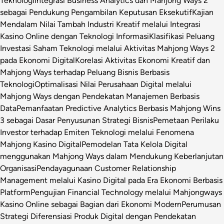
Teknologi
Integrasi Business Analytics dan Mahjong Ways 2
sebagai Pendukung Pengambilan Keputusan Eksekutif
Kajian
Mendalam Nilai Tambah Industri Kreatif melalui Integrasi
Kasino Online dengan Teknologi Informasi
Klasifikasi Peluang
Investasi Saham Teknologi melalui Aktivitas Mahjong Ways 2
pada Ekonomi Digital
Korelasi Aktivitas Ekonomi Kreatif dan
Mahjong Ways terhadap Peluang Bisnis Berbasis
Teknologi
Optimalisasi Nilai Perusahaan Digital melalui
Mahjong Ways dengan Pendekatan Manajemen Berbasis
Data
Pemanfaatan Predictive Analytics Berbasis Mahjong Wins
3 sebagai Dasar Penyusunan Strategi Bisnis
Pemetaan Perilaku
Investor terhadap Emiten Teknologi melalui Fenomena
Mahjong Kasino Digital
Pemodelan Tata Kelola Digital
menggunakan Mahjong Ways dalam Mendukung Keberlanjutan
Organisasi
Pendayagunaan Customer Relationship
Management melalui Kasino Digital pada Era Ekonomi Berbasis
Platform
Pengujian Financial Technology melalui Mahjongways
Kasino Online sebagai Bagian dari Ekonomi Modern
Perumusan
Strategi Diferensiasi Produk Digital dengan Pendekatan