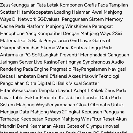
Zeus
Keunggulan Tata Letak Komponen Grafis Pada Tampilan
Scatter Hitam
Kecepatan Loading Halaman Awal Mahjong
Ways Di Network 5G
Evaluasi Penggunaan Sistem Memory
Cache Pada Platform Mahjong Wins
Kriteria Perangkat
Handphone Yang Kompatibel Dengan Mahjong Ways 2
Sisi
Matematika Di Balik Penyusunan Grid Layar Gates of
Olympus
Pemilihan Skema Warna Kontras Tinggi Pada
Antarmuka PG Soft
Langkah Preventif Menghadapi Gangguan
Jaringan Server Live Kasino
Pentingnya Synchronous Audio
Rendering Pada Engine Pragmatic Play
Pengalaman Navigasi
Bebas Hambatan Demi Efisiensi Akses Maxwin
Teknologi
Pengolahan Citra Digital Di Balik Visual Scatter
Hitam
Kesesuaian Tampilan Layout Adaptif Kakek Zeus Pada
Layar Tablet
Faktor Penentu Kestabilan Transfer Data Pada
Sistem Mahjong Ways
Penyimpanan Cloud Otomatis Untuk
Menjaga Data Mahjong Ways 2
Tingkat Kepuasan Pengguna
Terhadap Kecepatan Respon Mahjong Wins
Fitur Reset Akun
Mandiri Demi Keamanan Akses Gates of Olympus
Inovasi