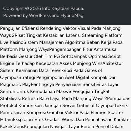
Copyright © 2026
Info Kejadian Papua
.
Powered by
WordPress
and
HybridMag
.
Pengujian Efisiensi Rendering Vektor Visual Pada Mahjong
Ways 2
Riset Tingkat Kestabilan Latensi Streaming Platform
Live Kasino
Sistem Manajemen Algoritma Beban Kerja Pada
Platform Mahjong Ways
Pengembangan Fitur Antarmuka
Berbasis Gestur Oleh Tim PG Soft
Dampak Optimasi Script
Engine Terhadap Kecepatan Akses Mahjong Wins
Arsitektur
Sistem Keamanan Data Terenkripsi Pada Gates of
Olympus
Strategi Pengimporan Aset Digital Kompak Dari
Pragmatic Play
Pentingnya Penyesuaian Sensitivitas Layar
Sentuh Untuk Kemudahan Maxwin
Pengujian Tingkat
Stabilisasi Refresh Rate Layar Pada Mahjong Ways 2
Pembaruan
Protokol Komunikasi Jaringan Server Gates of Olympus
Teknik
Pemrosesan Kompresi Gambar Vektor Pada Elemen Scatter
Hitam
Eksplorasi Efek Gradasi Warna Dan Pencahayaan Karakter
Kakek Zeus
Keunggulan Navigasi Layar Berdiri Ponsel Dalam