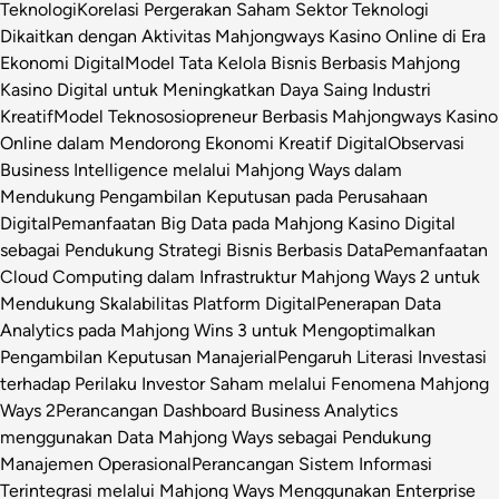
Teknologi
Korelasi Pergerakan Saham Sektor Teknologi
Dikaitkan dengan Aktivitas Mahjongways Kasino Online di Era
Ekonomi Digital
Model Tata Kelola Bisnis Berbasis Mahjong
Kasino Digital untuk Meningkatkan Daya Saing Industri
Kreatif
Model Teknososiopreneur Berbasis Mahjongways Kasino
Online dalam Mendorong Ekonomi Kreatif Digital
Observasi
Business Intelligence melalui Mahjong Ways dalam
Mendukung Pengambilan Keputusan pada Perusahaan
Digital
Pemanfaatan Big Data pada Mahjong Kasino Digital
sebagai Pendukung Strategi Bisnis Berbasis Data
Pemanfaatan
Cloud Computing dalam Infrastruktur Mahjong Ways 2 untuk
Mendukung Skalabilitas Platform Digital
Penerapan Data
Analytics pada Mahjong Wins 3 untuk Mengoptimalkan
Pengambilan Keputusan Manajerial
Pengaruh Literasi Investasi
terhadap Perilaku Investor Saham melalui Fenomena Mahjong
Ways 2
Perancangan Dashboard Business Analytics
menggunakan Data Mahjong Ways sebagai Pendukung
Manajemen Operasional
Perancangan Sistem Informasi
Terintegrasi melalui Mahjong Ways Menggunakan Enterprise