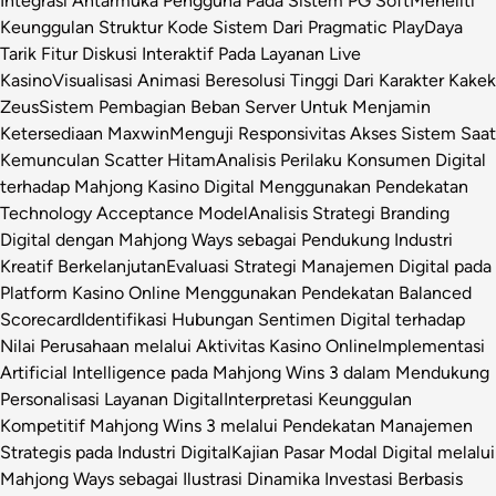
Integrasi Antarmuka Pengguna Pada Sistem PG Soft
Meneliti
Keunggulan Struktur Kode Sistem Dari Pragmatic Play
Daya
Tarik Fitur Diskusi Interaktif Pada Layanan Live
Kasino
Visualisasi Animasi Beresolusi Tinggi Dari Karakter Kakek
Zeus
Sistem Pembagian Beban Server Untuk Menjamin
Ketersediaan Maxwin
Menguji Responsivitas Akses Sistem Saat
Kemunculan Scatter Hitam
Analisis Perilaku Konsumen Digital
terhadap Mahjong Kasino Digital Menggunakan Pendekatan
Technology Acceptance Model
Analisis Strategi Branding
Digital dengan Mahjong Ways sebagai Pendukung Industri
Kreatif Berkelanjutan
Evaluasi Strategi Manajemen Digital pada
Platform Kasino Online Menggunakan Pendekatan Balanced
Scorecard
Identifikasi Hubungan Sentimen Digital terhadap
Nilai Perusahaan melalui Aktivitas Kasino Online
Implementasi
Artificial Intelligence pada Mahjong Wins 3 dalam Mendukung
Personalisasi Layanan Digital
Interpretasi Keunggulan
Kompetitif Mahjong Wins 3 melalui Pendekatan Manajemen
Strategis pada Industri Digital
Kajian Pasar Modal Digital melalui
Mahjong Ways sebagai Ilustrasi Dinamika Investasi Berbasis