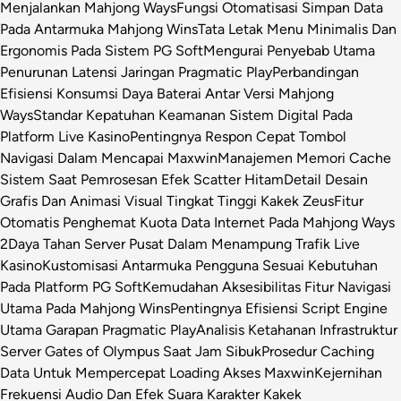
Menjalankan Mahjong Ways
Fungsi Otomatisasi Simpan Data
Pada Antarmuka Mahjong Wins
Tata Letak Menu Minimalis Dan
Ergonomis Pada Sistem PG Soft
Mengurai Penyebab Utama
Penurunan Latensi Jaringan Pragmatic Play
Perbandingan
Efisiensi Konsumsi Daya Baterai Antar Versi Mahjong
Ways
Standar Kepatuhan Keamanan Sistem Digital Pada
Platform Live Kasino
Pentingnya Respon Cepat Tombol
Navigasi Dalam Mencapai Maxwin
Manajemen Memori Cache
Sistem Saat Pemrosesan Efek Scatter Hitam
Detail Desain
Grafis Dan Animasi Visual Tingkat Tinggi Kakek Zeus
Fitur
Otomatis Penghemat Kuota Data Internet Pada Mahjong Ways
2
Daya Tahan Server Pusat Dalam Menampung Trafik Live
Kasino
Kustomisasi Antarmuka Pengguna Sesuai Kebutuhan
Pada Platform PG Soft
Kemudahan Aksesibilitas Fitur Navigasi
Utama Pada Mahjong Wins
Pentingnya Efisiensi Script Engine
Utama Garapan Pragmatic Play
Analisis Ketahanan Infrastruktur
Server Gates of Olympus Saat Jam Sibuk
Prosedur Caching
Data Untuk Mempercepat Loading Akses Maxwin
Kejernihan
Frekuensi Audio Dan Efek Suara Karakter Kakek