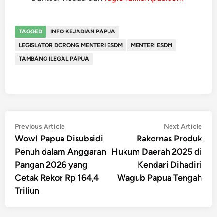
TAGGED
INFO KEJADIAN PAPUA
LEGISLATOR DORONG MENTERI ESDM
MENTERI ESDM
TAMBANG ILEGAL PAPUA
Post
Previous
Nex
Previous Article
Next Article
article:
artic
Wow! Papua Disubsidi
Rakornas Produk
navigation
Penuh dalam Anggaran
Hukum Daerah 2025 di
Pangan 2026 yang
Kendari Dihadiri
Cetak Rekor Rp 164,4
Wagub Papua Tengah
Triliun