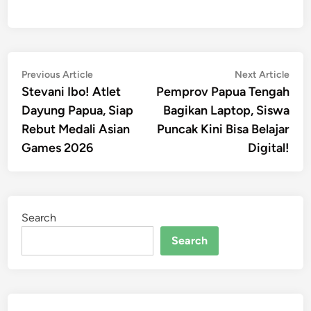
Post
Previous
Nex
Previous Article
Next Article
article:
artic
Stevani Ibo! Atlet
Pemprov Papua Tengah
navigation
Dayung Papua, Siap
Bagikan Laptop, Siswa
Rebut Medali Asian
Puncak Kini Bisa Belajar
Games 2026
Digital!
Search
Search