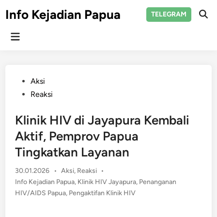
Skip
Info Kejadian Papua
TELEGRAM
to
Ope
Sear
content
Main
Menu
Posted
Aksi
in
Reaksi
Klinik HIV di Jayapura Kembali
Aktif, Pemprov Papua
Tingkatkan Layanan
Posted
30.01.2026
•
Aksi
,
Reaksi
•
in
Info Kejadian Papua
,
Klinik HIV Jayapura
,
Penanganan
HIV/AIDS Papua
,
Pengaktifan Klinik HIV