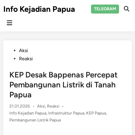
Skip
Info Kejadian Papua
TELEGRAM
to
Ope
Sear
content
Main
Menu
Posted
Aksi
in
Reaksi
KEP Desak Bappenas Percepat
Pembangunan Listrik di Tanah
Papua
Posted
21.01.2026
•
Aksi
,
Reaksi
•
in
Info Kejadian Papua
,
Infrastruktur Papua
,
KEP Papua
,
Pembangunan Listrik Papua