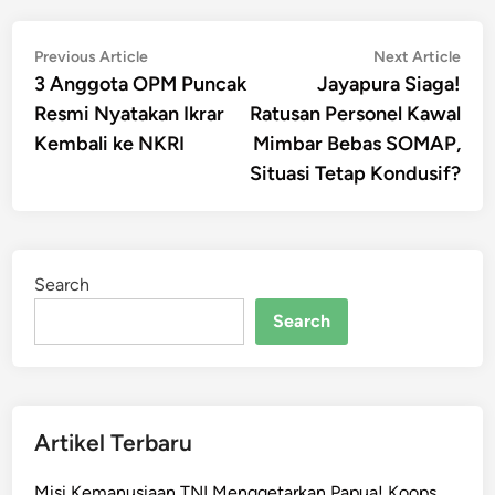
Post
Previous
Nex
Previous Article
Next Article
article:
artic
3 Anggota OPM Puncak
Jayapura Siaga!
navigation
Resmi Nyatakan Ikrar
Ratusan Personel Kawal
Kembali ke NKRI
Mimbar Bebas SOMAP,
Situasi Tetap Kondusif?
Search
Search
Artikel Terbaru
Misi Kemanusiaan TNI Menggetarkan Papua! Koops