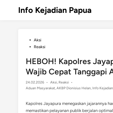
Skip
Info Kejadian Papua
to
content
Posted
Aksi
in
Reaksi
HEBOH! Kapolres Jayap
Wajib Cepat Tanggapi 
Posted
24.02.2026
•
Aksi
,
Reaksi
•
in
Aduan Masyarakat
,
AKBP Dionisius Helan
,
Info Kejadia
Kapolres Jayapura menegaskan jajarannya ha
memastikan pelayanan publik berjalan optimal