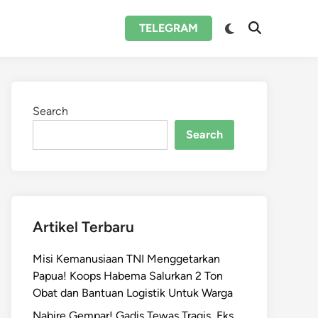
Switch
TELEGRAM
Open
to
Search
dark
mode
Search
Search
Artikel Terbaru
Misi Kemanusiaan TNI Menggetarkan
Papua! Koops Habema Salurkan 2 Ton
Obat dan Bantuan Logistik Untuk Warga
Nabire Gempar! Gadis Tewas Tragis, Eks