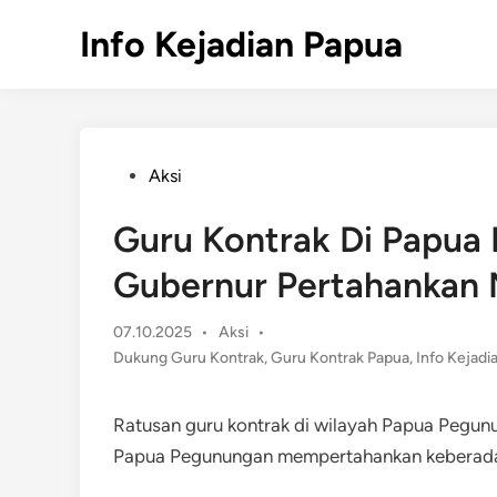
Skip
Info Kejadian Papua
to
content
Posted
Aksi
in
Guru Kontrak Di Papua
Gubernur Pertahankan
Posted
07.10.2025
•
Aksi
•
in
Dukung Guru Kontrak
,
Guru Kontrak Papua
,
Info Kejadi
Ratusan guru kontrak di wilayah Papua Pegu
Papua Pegunungan mempertahankan keberada