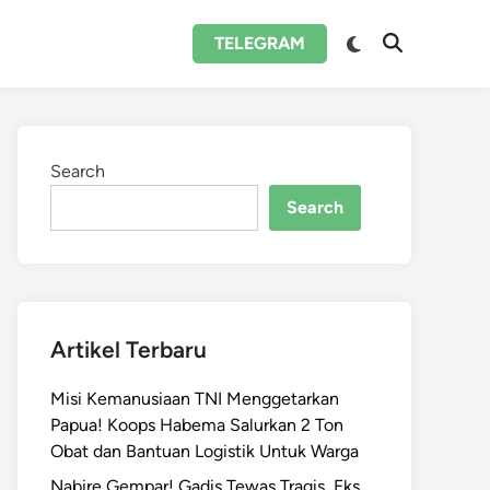
Switch
TELEGRAM
Open
to
Search
dark
mode
Search
Search
Artikel Terbaru
Misi Kemanusiaan TNI Menggetarkan
Papua! Koops Habema Salurkan 2 Ton
Obat dan Bantuan Logistik Untuk Warga
Nabire Gempar! Gadis Tewas Tragis, Eks