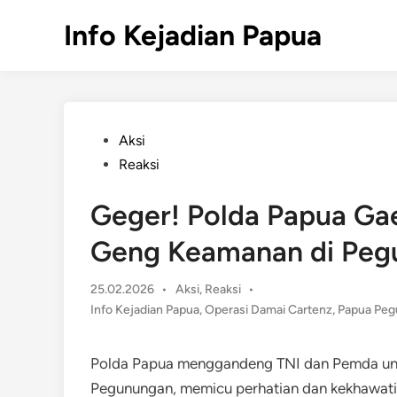
Skip
Info Kejadian Papua
to
content
Posted
Aksi
in
Reaksi
Geger! Polda Papua Ga
Geng Keamanan di Pegu
Posted
25.02.2026
•
Aksi
,
Reaksi
•
in
Info Kejadian Papua
,
Operasi Damai Cartenz
,
Papua Pe
Polda Papua menggandeng TNI dan Pemda unt
Pegunungan, memicu perhatian dan kekhawati