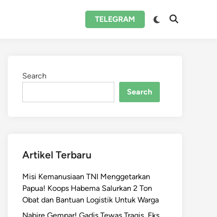
Switch
TELEGRAM
Open
to
Search
dark
mode
Search
Search
Artikel Terbaru
Misi Kemanusiaan TNI Menggetarkan
Papua! Koops Habema Salurkan 2 Ton
Obat dan Bantuan Logistik Untuk Warga
Nabire Gempar! Gadis Tewas Tragis, Eks