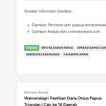
Sumber Informasi Gambar:
Gambar Pertama dari papua.antaranew
Gambar Kedua dari cnnindonesia.com
TAGGED
INFO KEJADIAN PAPUA
OPERASI DAMAI CA
SINERGITAS KEAMANAN
YAHUKIMO AMAN
Post
Previous
Previous Article
article:
Wamendagri Pastikan Dana Otsus Papua
navigation
Triwulan I Cair ke 16 Daerah