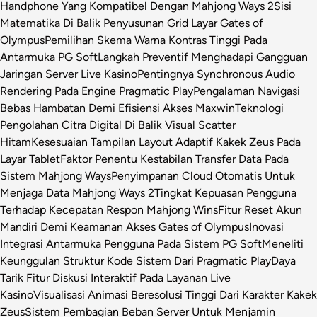
Handphone Yang Kompatibel Dengan Mahjong Ways 2
Sisi
Matematika Di Balik Penyusunan Grid Layar Gates of
Olympus
Pemilihan Skema Warna Kontras Tinggi Pada
Antarmuka PG Soft
Langkah Preventif Menghadapi Gangguan
Jaringan Server Live Kasino
Pentingnya Synchronous Audio
Rendering Pada Engine Pragmatic Play
Pengalaman Navigasi
Bebas Hambatan Demi Efisiensi Akses Maxwin
Teknologi
Pengolahan Citra Digital Di Balik Visual Scatter
Hitam
Kesesuaian Tampilan Layout Adaptif Kakek Zeus Pada
Layar Tablet
Faktor Penentu Kestabilan Transfer Data Pada
Sistem Mahjong Ways
Penyimpanan Cloud Otomatis Untuk
Menjaga Data Mahjong Ways 2
Tingkat Kepuasan Pengguna
Terhadap Kecepatan Respon Mahjong Wins
Fitur Reset Akun
Mandiri Demi Keamanan Akses Gates of Olympus
Inovasi
Integrasi Antarmuka Pengguna Pada Sistem PG Soft
Meneliti
Keunggulan Struktur Kode Sistem Dari Pragmatic Play
Daya
Tarik Fitur Diskusi Interaktif Pada Layanan Live
Kasino
Visualisasi Animasi Beresolusi Tinggi Dari Karakter Kakek
Zeus
Sistem Pembagian Beban Server Untuk Menjamin