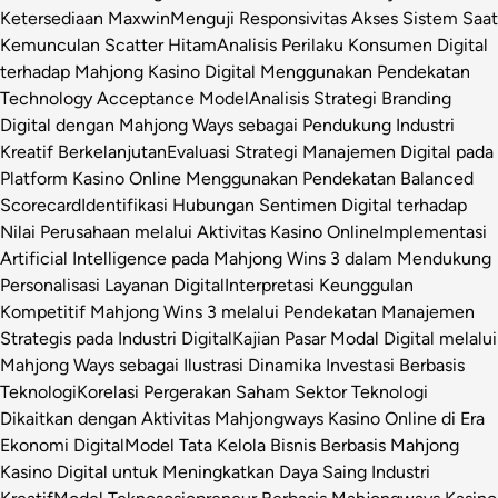
Ketersediaan Maxwin
Menguji Responsivitas Akses Sistem Saat
Kemunculan Scatter Hitam
Analisis Perilaku Konsumen Digital
terhadap Mahjong Kasino Digital Menggunakan Pendekatan
Technology Acceptance Model
Analisis Strategi Branding
Digital dengan Mahjong Ways sebagai Pendukung Industri
Kreatif Berkelanjutan
Evaluasi Strategi Manajemen Digital pada
Platform Kasino Online Menggunakan Pendekatan Balanced
Scorecard
Identifikasi Hubungan Sentimen Digital terhadap
Nilai Perusahaan melalui Aktivitas Kasino Online
Implementasi
Artificial Intelligence pada Mahjong Wins 3 dalam Mendukung
Personalisasi Layanan Digital
Interpretasi Keunggulan
Kompetitif Mahjong Wins 3 melalui Pendekatan Manajemen
Strategis pada Industri Digital
Kajian Pasar Modal Digital melalui
Mahjong Ways sebagai Ilustrasi Dinamika Investasi Berbasis
Teknologi
Korelasi Pergerakan Saham Sektor Teknologi
Dikaitkan dengan Aktivitas Mahjongways Kasino Online di Era
Ekonomi Digital
Model Tata Kelola Bisnis Berbasis Mahjong
Kasino Digital untuk Meningkatkan Daya Saing Industri