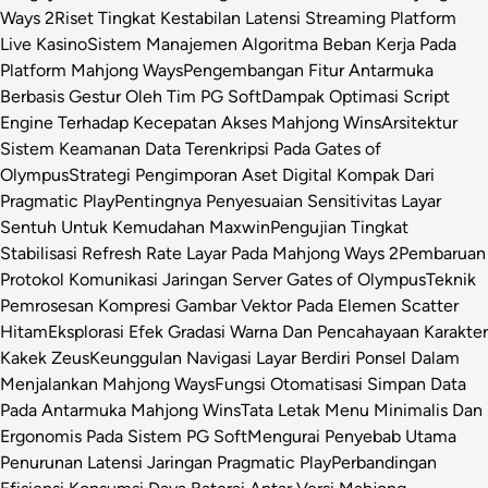
Ways 2
Riset Tingkat Kestabilan Latensi Streaming Platform
Live Kasino
Sistem Manajemen Algoritma Beban Kerja Pada
Platform Mahjong Ways
Pengembangan Fitur Antarmuka
Berbasis Gestur Oleh Tim PG Soft
Dampak Optimasi Script
Engine Terhadap Kecepatan Akses Mahjong Wins
Arsitektur
Sistem Keamanan Data Terenkripsi Pada Gates of
Olympus
Strategi Pengimporan Aset Digital Kompak Dari
Pragmatic Play
Pentingnya Penyesuaian Sensitivitas Layar
Sentuh Untuk Kemudahan Maxwin
Pengujian Tingkat
Stabilisasi Refresh Rate Layar Pada Mahjong Ways 2
Pembaruan
Protokol Komunikasi Jaringan Server Gates of Olympus
Teknik
Pemrosesan Kompresi Gambar Vektor Pada Elemen Scatter
Hitam
Eksplorasi Efek Gradasi Warna Dan Pencahayaan Karakter
Kakek Zeus
Keunggulan Navigasi Layar Berdiri Ponsel Dalam
Menjalankan Mahjong Ways
Fungsi Otomatisasi Simpan Data
Pada Antarmuka Mahjong Wins
Tata Letak Menu Minimalis Dan
Ergonomis Pada Sistem PG Soft
Mengurai Penyebab Utama
Penurunan Latensi Jaringan Pragmatic Play
Perbandingan