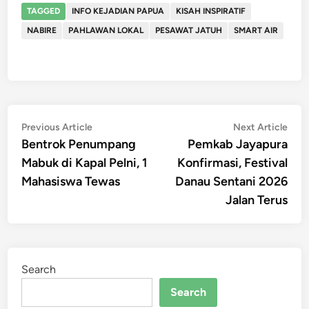
TAGGED
INFO KEJADIAN PAPUA
KISAH INSPIRATIF
NABIRE
PAHLAWAN LOKAL
PESAWAT JATUH
SMART AIR
Post
Previous
Nex
Previous Article
Next Article
article:
artic
Bentrok Penumpang
Pemkab Jayapura
navigation
Mabuk di Kapal Pelni, 1
Konfirmasi, Festival
Mahasiswa Tewas
Danau Sentani 2026
Jalan Terus
Search
Search