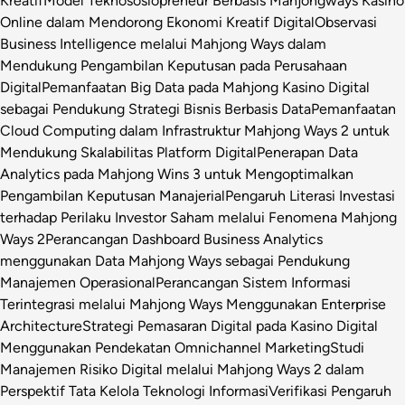
Kreatif
Model Teknososiopreneur Berbasis Mahjongways Kasino
Online dalam Mendorong Ekonomi Kreatif Digital
Observasi
Business Intelligence melalui Mahjong Ways dalam
Mendukung Pengambilan Keputusan pada Perusahaan
Digital
Pemanfaatan Big Data pada Mahjong Kasino Digital
sebagai Pendukung Strategi Bisnis Berbasis Data
Pemanfaatan
Cloud Computing dalam Infrastruktur Mahjong Ways 2 untuk
Mendukung Skalabilitas Platform Digital
Penerapan Data
Analytics pada Mahjong Wins 3 untuk Mengoptimalkan
Pengambilan Keputusan Manajerial
Pengaruh Literasi Investasi
terhadap Perilaku Investor Saham melalui Fenomena Mahjong
Ways 2
Perancangan Dashboard Business Analytics
menggunakan Data Mahjong Ways sebagai Pendukung
Manajemen Operasional
Perancangan Sistem Informasi
Terintegrasi melalui Mahjong Ways Menggunakan Enterprise
Architecture
Strategi Pemasaran Digital pada Kasino Digital
Menggunakan Pendekatan Omnichannel Marketing
Studi
Manajemen Risiko Digital melalui Mahjong Ways 2 dalam
Perspektif Tata Kelola Teknologi Informasi
Verifikasi Pengaruh