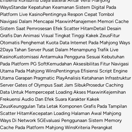
Efisiensi Konsumsi Daya Baterai Antar Versi Mahjong
Ways
Standar Kepatuhan Keamanan Sistem Digital Pada
Platform Live Kasino
Pentingnya Respon Cepat Tombol
Navigasi Dalam Mencapai Maxwin
Manajemen Memori Cache
Sistem Saat Pemrosesan Efek Scatter Hitam
Detail Desain
Grafis Dan Animasi Visual Tingkat Tinggi Kakek Zeus
Fitur
Otomatis Penghemat Kuota Data Internet Pada Mahjong Ways
2
Daya Tahan Server Pusat Dalam Menampung Trafik Live
Kasino
Kustomisasi Antarmuka Pengguna Sesuai Kebutuhan
Pada Platform PG Soft
Kemudahan Aksesibilitas Fitur Navigasi
Utama Pada Mahjong Wins
Pentingnya Efisiensi Script Engine
Utama Garapan Pragmatic Play
Analisis Ketahanan Infrastruktur
Server Gates of Olympus Saat Jam Sibuk
Prosedur Caching
Data Untuk Mempercepat Loading Akses Maxwin
Kejernihan
Frekuensi Audio Dan Efek Suara Karakter Kakek
Zeus
Keunggulan Tata Letak Komponen Grafis Pada Tampilan
Scatter Hitam
Kecepatan Loading Halaman Awal Mahjong
Ways Di Network 5G
Evaluasi Penggunaan Sistem Memory
Cache Pada Platform Mahjong Wins
Kriteria Perangkat