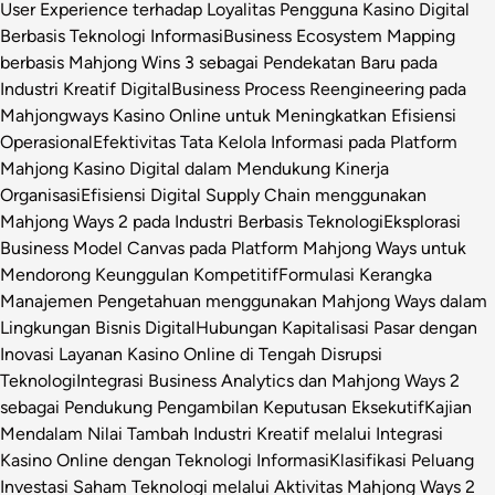
User Experience terhadap Loyalitas Pengguna Kasino Digital
Berbasis Teknologi Informasi
Business Ecosystem Mapping
berbasis Mahjong Wins 3 sebagai Pendekatan Baru pada
Industri Kreatif Digital
Business Process Reengineering pada
Mahjongways Kasino Online untuk Meningkatkan Efisiensi
Operasional
Efektivitas Tata Kelola Informasi pada Platform
Mahjong Kasino Digital dalam Mendukung Kinerja
Organisasi
Efisiensi Digital Supply Chain menggunakan
Mahjong Ways 2 pada Industri Berbasis Teknologi
Eksplorasi
Business Model Canvas pada Platform Mahjong Ways untuk
Mendorong Keunggulan Kompetitif
Formulasi Kerangka
Manajemen Pengetahuan menggunakan Mahjong Ways dalam
Lingkungan Bisnis Digital
Hubungan Kapitalisasi Pasar dengan
Inovasi Layanan Kasino Online di Tengah Disrupsi
Teknologi
Integrasi Business Analytics dan Mahjong Ways 2
sebagai Pendukung Pengambilan Keputusan Eksekutif
Kajian
Mendalam Nilai Tambah Industri Kreatif melalui Integrasi
Kasino Online dengan Teknologi Informasi
Klasifikasi Peluang
Investasi Saham Teknologi melalui Aktivitas Mahjong Ways 2