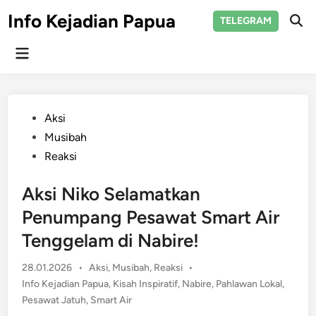
Skip
Info Kejadian Papua
TELEGRAM
to
Ope
Sear
content
Main
Menu
Posted
Aksi
in
Musibah
Reaksi
Aksi Niko Selamatkan
Penumpang Pesawat Smart Air
Tenggelam di Nabire!
Posted
28.01.2026
•
Aksi
,
Musibah
,
Reaksi
•
in
Info Kejadian Papua
,
Kisah Inspiratif
,
Nabire
,
Pahlawan Lokal
,
Pesawat Jatuh
,
Smart Air