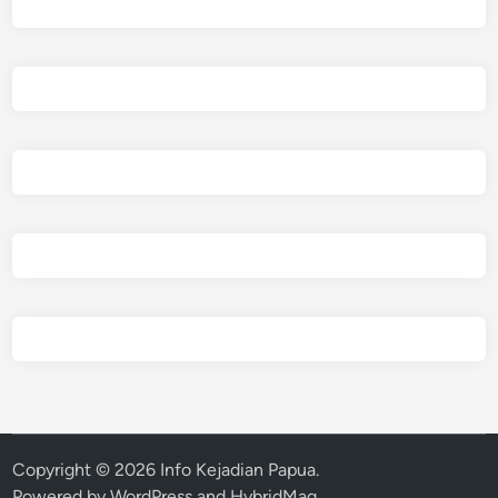
Copyright © 2026
Info Kejadian Papua
.
Powered by
WordPress
and
HybridMag
.