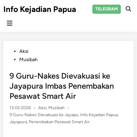
Skip
Info Kejadian Papua
TELEGRAM
to
Ope
Sear
content
Main
Menu
Posted
Aksi
in
Musibah
9 Guru-Nakes Dievakuasi ke
Jayapura Imbas Penembakan
Pesawat Smart Air
Posted
13.02.2026
•
Aksi
,
Musibah
•
in
9 Guru-Nakes Dievakuasi ke Jayapu
,
Info Kejadian Papua
,
Jayapura
,
Penembakan Pesawat Smart Air