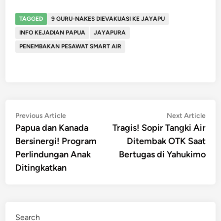
TAGGED
9 GURU-NAKES DIEVAKUASI KE JAYAPU
INFO KEJADIAN PAPUA
JAYAPURA
PENEMBAKAN PESAWAT SMART AIR
Post
Previous
Nex
Previous Article
Next Article
article:
artic
Papua dan Kanada
Tragis! Sopir Tangki Air
navigation
Bersinergi! Program
Ditembak OTK Saat
Perlindungan Anak
Bertugas di Yahukimo
Ditingkatkan
Search